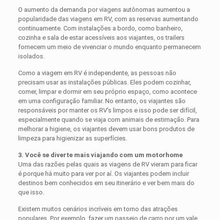
O aumento da demanda por viagens autônomas aumentou a
popularidade das viagens em RV, com as reservas aumentando
continuamente. Com instalações a bordo, como banheiro,
cozinha e sala de estar acessíveis aos viajantes, os trailers
fornecem um meio de vivenciar o mundo enquanto permanecem
isolados.
Como a viagem em RV é independente, as pessoas não
precisam usar as instalações públicas. Eles podem cozinhar,
comer, limpar e dormir em seu próprio espaço, como acontece
em uma configuração familiar. No entanto, os viajantes são
responsáveis ​​por manter os RV’s limpos e isso pode ser difícil,
especialmente quando se viaja com animais de estimação. Para
melhorar a higiene, os viajantes devem usar bons produtos de
limpeza para higienizar as superfícies.
3. Você se diverte mais viajando com um motorhome
Uma das razões pelas quais as viagens de RV vieram para ficar
é porque há muito para ver por aí. Os viajantes podem incluir
destinos bem conhecidos em seu itinerário e ver bem mais do
que isso.
Existem muitos cenários incríveis em torno das atrações
populares. Por exemplo, fazer um passeio de carro por um vale