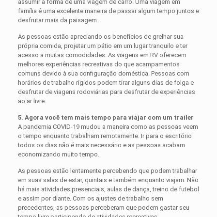
assumir a forma de uma viagem de carro. Uma viagem em
família é uma excelente maneira de passar algum tempo juntos e
desfrutar mais da paisagem.
As pessoas estão apreciando os benefícios de grelhar sua
própria comida, projetar um pátio em um lugar tranquilo e ter
acesso a muitas comodidades. As viagens em RV oferecem
melhores experiências recreativas do que acampamentos
comuns devido à sua configuração doméstica. Pessoas com
horários de trabalho rígidos podem tirar alguns dias de folga e
desfrutar de viagens rodoviárias para desfrutar de experiências
ao ar livre.
5. Agora você tem mais tempo para viajar com um trailer
A pandemia COVID-19 mudou a maneira como as pessoas veem
o tempo enquanto trabalham remotamente. Ir para o escritório
todos os dias não é mais necessário e as pessoas acabam
economizando muito tempo.
As pessoas estão lentamente percebendo que podem trabalhar
em suas salas de estar, quintais e também enquanto viajam. Não
há mais atividades presenciais, aulas de dança, treino de futebol
e assim por diante. Com os ajustes de trabalho sem
precedentes, as pessoas perceberam que podem gastar seu
tempo livre participando de atividades recreativas.