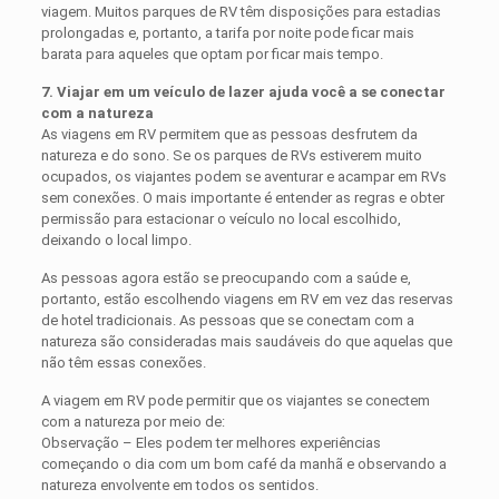
viagem. Muitos parques de RV têm disposições para estadias
prolongadas e, portanto, a tarifa por noite pode ficar mais
barata para aqueles que optam por ficar mais tempo.
7. Viajar em um veículo de lazer ajuda você a se conectar
com a natureza
As viagens em RV permitem que as pessoas desfrutem da
natureza e do sono. Se os parques de RVs estiverem muito
ocupados, os viajantes podem se aventurar e acampar em RVs
sem conexões. O mais importante é entender as regras e obter
permissão para estacionar o veículo no local escolhido,
deixando o local limpo.
As pessoas agora estão se preocupando com a saúde e,
portanto, estão escolhendo viagens em RV em vez das reservas
de hotel tradicionais. As pessoas que se conectam com a
natureza são consideradas mais saudáveis ​​do que aquelas que
não têm essas conexões.
A viagem em RV pode permitir que os viajantes se conectem
com a natureza por meio de:
Observação – Eles podem ter melhores experiências
começando o dia com um bom café da manhã e observando a
natureza envolvente em todos os sentidos.