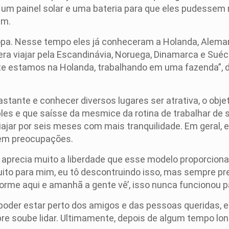
 um painel solar e uma bateria para que eles pudessem
êm.
ropa. Nesse tempo eles já conheceram a Holanda, Alemanha
era viajar pela Escandinávia, Noruega, Dinamarca e Suéc
te estamos na Holanda, trabalhando em uma fazenda”, d
bastante e conhecer diversos lugares ser atrativa, o obj
les e que saísse da mesmice da rotina de trabalhar de 
ajar por seis meses com mais tranquilidade. Em geral,
sem preocupações.
 aprecia muito a liberdade que esse modelo proporcion
ito para mim, eu tô descontruindo isso, mas sempre pr
dorme aqui e amanhã a gente vê’, isso nunca funcionou pa
é poder estar perto dos amigos e das pessoas queridas,
 soube lidar. Ultimamente, depois de algum tempo longe