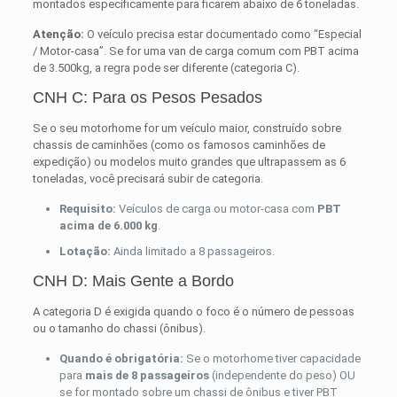
montados especificamente para ficarem abaixo de 6 toneladas.
Atenção:
O veículo precisa estar documentado como “Especial
/ Motor-casa”. Se for uma van de carga comum com PBT acima
de 3.500kg, a regra pode ser diferente (categoria C).
CNH C: Para os Pesos Pesados
Se o seu motorhome for um veículo maior, construído sobre
chassis de caminhões (como os famosos caminhões de
expedição) ou modelos muito grandes que ultrapassem as 6
toneladas, você precisará subir de categoria.
Requisito:
Veículos de carga ou motor-casa com
PBT
acima de 6.000 kg
.
Lotação:
Ainda limitado a 8 passageiros.
CNH D: Mais Gente a Bordo
A categoria D é exigida quando o foco é o número de pessoas
ou o tamanho do chassi (ônibus).
Quando é obrigatória:
Se o motorhome tiver capacidade
para
mais de 8 passageiros
(independente do peso) OU
se for montado sobre um chassi de ônibus e tiver PBT