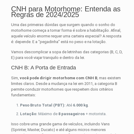
CNH para Motorhome: Entenda as
Regras de 2024/2025
Uma das primeiras dúvidas que surgem quando o sonho do
motorhome começa a tomar forma é sobre a habilitação. Afinal,
aquele veículo enorme requer uma carteira especial? A resposta
é: depende. E a “pegadinha” está no peso e na lotação.
Vamos descomplicar a sopa de letrinhas das categorias (B, C, D,
E) para você viajar tranquilo e dentro da lei.
CNH B: A Porta de Entrada
Sim,
você pode dirigir motorhome com CNH B
, mas existem
limites claros. Desde a mudança na lei em 2011, a categoria B
permite conduzir motorhomes que respeitem dois critérios
fundamentais:
Peso Bruto Total (PBT):
Até
6.000 kg
.
Lotação:
Máximo de
8 passageiros
+ motorista.
Isso cobre uma grande gama de veículos, incluindo Vans
(Sprinter, Master, Ducato) e até alguns micros menores