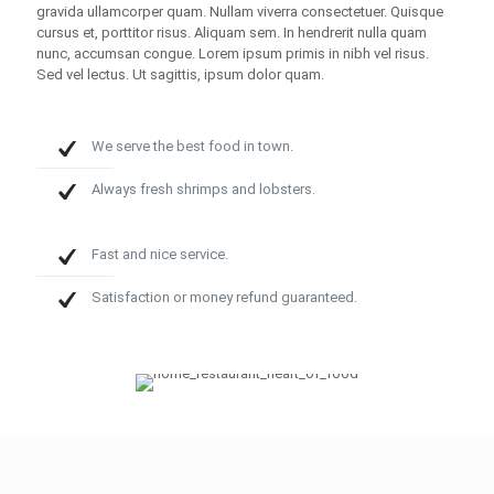
gravida ullamcorper quam. Nullam viverra consectetuer. Quisque
cursus et, porttitor risus. Aliquam sem. In hendrerit nulla quam
nunc, accumsan congue. Lorem ipsum primis in nibh vel risus.
Sed vel lectus. Ut sagittis, ipsum dolor quam.
We serve the best food in town.
Always fresh shrimps and lobsters.
Fast and nice service.
Satisfaction or money refund guaranteed.